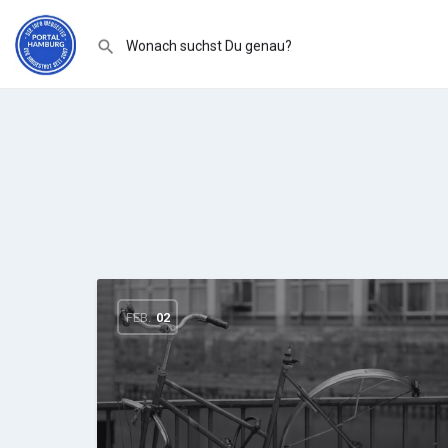
FEB.
02