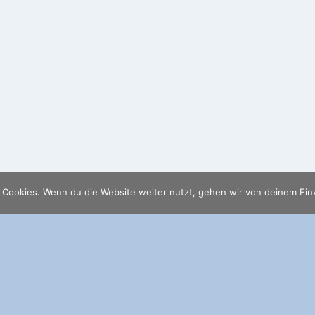
 Cookies. Wenn du die Website weiter nutzt, gehen wir von deinem Ein
träge
Socials
TRIUMPH TR4A
Posted in
Information
Oldtimer